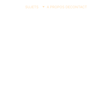
SUJETS
A PROPOS DE
CONTACT
CASQUE FELIN- AIRSOFT MAISON